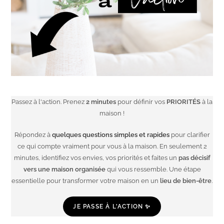
Passez à l'action. Prenez
2 minutes
pour définir vos
PRIORITÉS
à la
maison !
Répondez à
quelques questions simples et rapides
pour clarifier
ce qui compte vraiment pour vous à la maison. En seulement 2
minutes, identifiez vos envies, vos priorités et faites un
pas décisif
vers une maison organisée
qui vous ressemble. Une étape
essentielle pour transformer votre maison en un
lieu de bien-être
.
JE PASSE À L'ACTION ✨