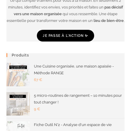
ce qui compte vraiment pour vous à la maison. En seulement 2
minutes, identifiez vos envies, vos priorités et faites un
pas décisif
vers une maison organisée
qui vous ressemble. Une étape
essentielle pour transformer votre maison en un
lieu de bien-être
.
JE PASSE À L'ACTION ✨
Produits
Une Cuisine organisée, une maison apaisée -
Méthode RANGE
67
€
5 micro-routines de rangement – 10 minutes pour
tout changer !
9
€
Fiche Outil N°2 - Analyse d'un espace de vie